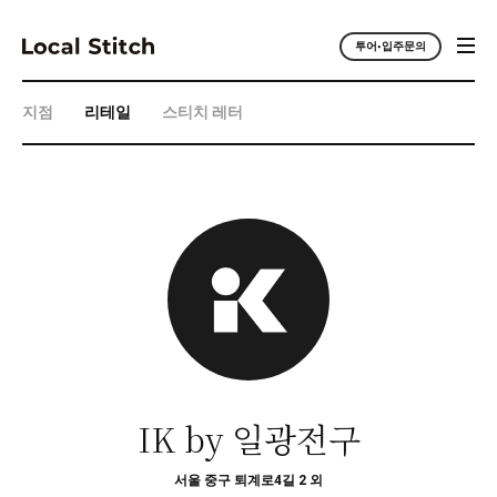
투어•입주문의
지점
리테일
스티치 레터
IK by 일광전구
서울 중구 퇴계로4길 2 외