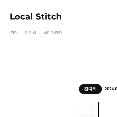
지점
리테일
스티치 레터
잔다리
2024.0